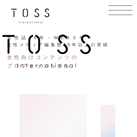
メ
イ
ン
コ
女性誌16年・WEB５年
ン
女性メディア編集歴20年以上の実績
テ
女性向けコンテンツの
ン
プロフェッショナル
ツ
へ
移
動