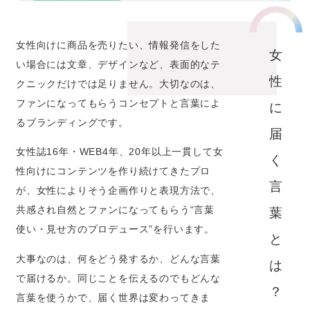
女性向けに商品を売りたい、情報発信をした
女
い場合には文章、デザインなど、表面的なテ
性
クニックだけでは足りません。大切なのは、
ファンになってもらうコンセプトと言葉によ
に
るブランディングです。
届
女性誌16年・WEB4年、20年以上一貫して女
く
性向けにコンテンツを作り続けてきたプロ
言
が、女性によりそう企画作りと表現方法で、
共感され自然とファンになってもらう“言葉
葉
使い・見せ方のプロデュース”を行います。
と
大事なのは、何をどう発するか、どんな言葉
は
で届けるか。同じことを伝えるのでもどんな
？
言葉を使うかで、届く世界は変わってきま