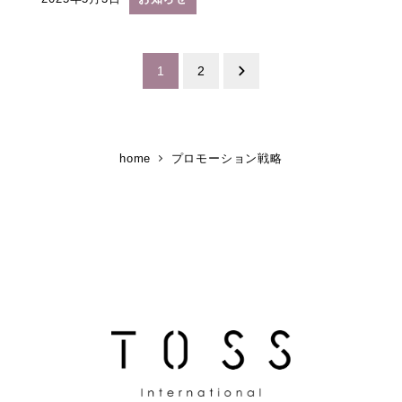
投稿日
投
1
2
稿
の
home
プロモーション戦略
ペ
ー
ジ
送
り