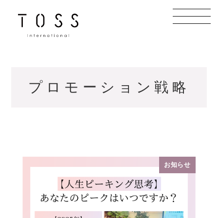
メ
イ
ン
コ
ン
テ
プロモーション戦略
ン
ツ
へ
移
動
お知らせ