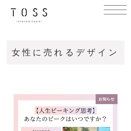
メ
イ
ン
コ
ン
テ
女性に売れるデザイン
ン
ツ
へ
移
動
お知らせ