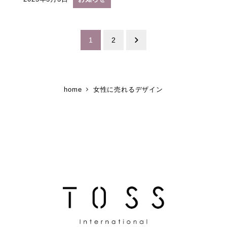
投稿日
投
1
2
稿
の
home
女性に売れるデザイン
ペ
ー
ジ
送
り